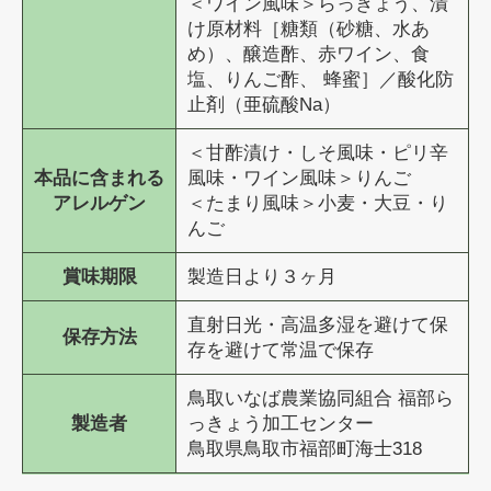
＜ワイン風味＞らっきょう、漬
け原材料［糖類（砂糖、水あ
め）、醸造酢、赤ワイン、食
塩、りんご酢、 蜂蜜］／酸化防
止剤（亜硫酸Na）
＜甘酢漬け・しそ風味・ピリ辛
本品に含まれる
風味・ワイン風味＞りんご
アレルゲン
＜たまり風味＞小麦・大豆・り
んご
賞味期限
製造日より３ヶ月
直射日光・高温多湿を避けて保
保存方法
存を避けて常温で保存
鳥取いなば農業協同組合 福部ら
製造者
っきょう加工センター
鳥取県鳥取市福部町海士318