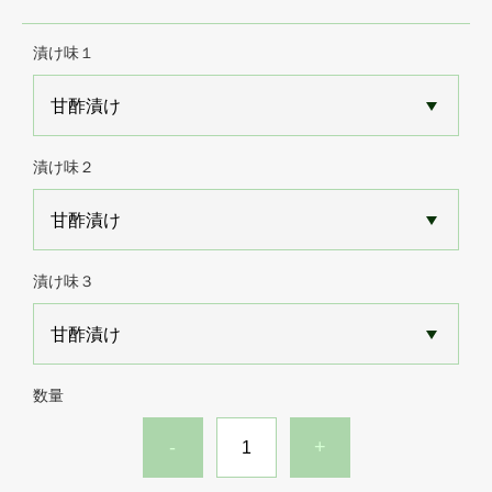
漬け味１
漬け味２
漬け味３
数量
-
+