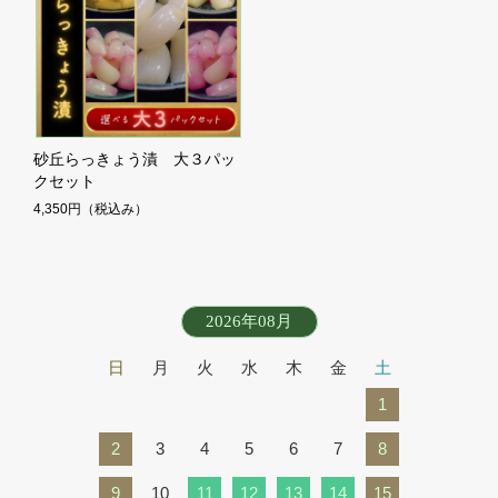
砂丘らっきょう漬 大３パッ
クセット
4,350円
（税込み）
2026年08月
日
月
火
水
木
金
土
1
2
3
4
5
6
7
8
9
10
11
12
13
14
15